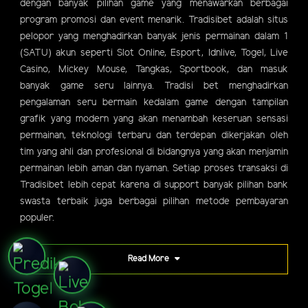
dengan banyak pilihan game yang menawarkan berbagai
program promosi dan event menarik. Tradisibet adalah situs
pelopor yang menghadirkan banyak jenis permainan dalam 1
(SATU) akun seperti Slot Online, Esport, Idnlive, Togel, Live
Casino, Mickey Mouse, Tangkas, Sportbook, dan masuk
banyak game seru lainnya. Tradisi bet menghadirkan
pengalaman seru bermain kedalam game dengan tampilan
grafik yang modern yang akan menambah keseruan sensasi
permainan, teknologi terbaru dan terdepan dikerjakan oleh
tim yang ahli dan profesional di bidangnya yang akan menjamin
permainan lebih aman dan nyaman. Setiap proses transaksi di
Tradisibet lebih cepat karena di support banyak pilihan bank
swasta terbaik juga berbagai pilihan metode pembayaran
populer.
Read More