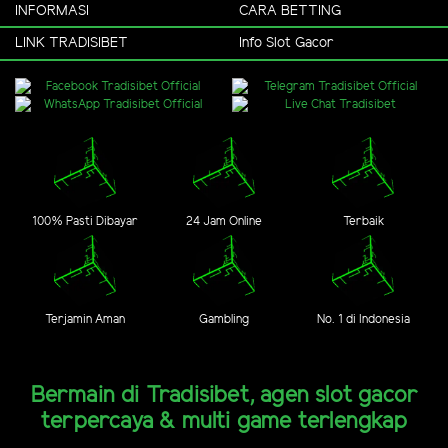
INFORMASI
CARA BETTING
LINK TRADISIBET
Info Slot Gacor
100% Pasti Dibayar
24 Jam Online
Terbaik
Terjamin Aman
Gambling
No. 1 di Indonesia
Bermain di Tradisibet, agen slot gacor
terpercaya & multi game terlengkap